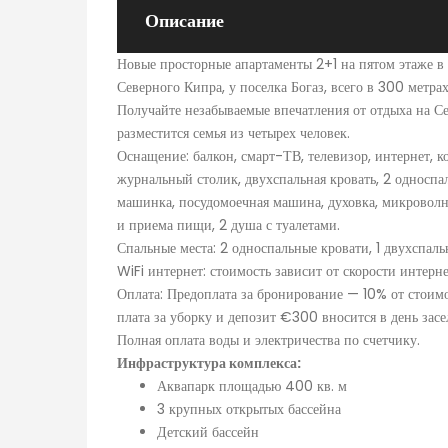
Описание
Новые просторные апартаменты 2+1 на пятом этаже в
Северного Кипра, у поселка Богаз, всего в 300 метра
Получайте незабываемые впечатления от отдыха на С
разместится семья из четырех человек.
Оснащение: балкон, смарт-ТВ, телевизор, интернет, к
журнальный столик, двухспальная кровать, 2 односпа
машинка, посудомоечная машина, духовка, микроволно
и приема пищи, 2 душа с туалетами.
Спальные места: 2 односпальные кровати, 1 двухспальн
WiFi интернет: стоимость зависит от скорости интерне
Оплата: Предоплата за бронирование — 10% от стоимо
плата за уборку и депозит €300 вносится в день засе
Полная оплата воды и электричества по счетчику.
Инфраструктура комплекса:
Аквапарк площадью 400 кв. м
3 крупных открытых бассейна
Детский бассейн