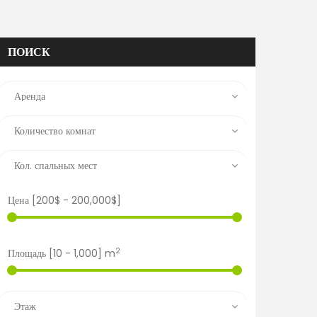
ПОИСК
Цена [
200$
-
200,000$
]
2
Площадь [
10
-
1,000
] m