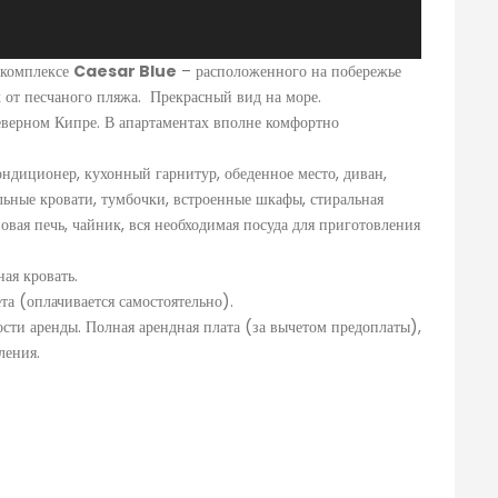
 комплексе
Caesar Blue
– расположенного на побережье
х от песчаного пляжа. Прекрасный вид на море.
еверном Кипре. В апартаментах вполне комфортно
ондиционер, кухонный гарнитур, обеденное место, диван,
льные кровати, тумбочки, встроенные шкафы, стиральная
вая печь, чайник, вся необходимая посуда для приготовления
ая кровать.
та (оплачивается самостоятельно).
сти аренды. Полная арендная плата (за вычетом предоплаты),
ления.